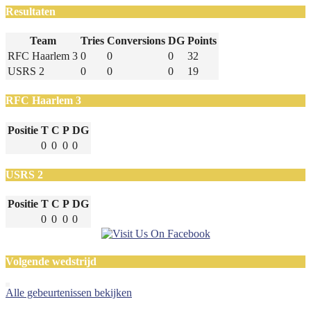
Resultaten
Team
Tries
Conversions
DG
Points
RFC Haarlem 3
0
0
0
32
USRS 2
0
0
0
19
RFC Haarlem 3
Positie
T
C
P
DG
0
0
0
0
USRS 2
Positie
T
C
P
DG
0
0
0
0
Volgende wedstrijd
Alle gebeurtenissen bekijken