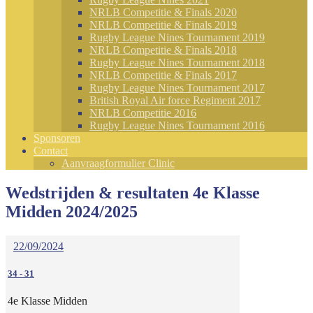
NRLB Competitie & Finals 2020
NRLB Competitie & Finals 2019
Rugby League Nines Tournament 2019
NRLB Competitie & Finals 2018
Rugby League Nines Tournament 2018
NRLB Competitie & Finals 2017
Rugby League Nines Tournament 2017
British Royal Air force Regiment 2017
NRLB Competitie 2016
Rugby League Nines Tournament 2016
Sponsoren
Contact
Aanvraagformulier Clinic
Wedstrijden & resultaten 4e Klasse
Midden 2024/2025
22/09/2024
34
-
31
4e Klasse Midden